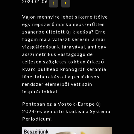
‹
›
2024.01.06.
Vajon mennyire lehet sikerre ítélve
egy népszerű márka népszerűtlen
zsánerbe ültetett új kiadása? Erre
fogom ma a választ keresni, a mai
vizsgálódásunk tárgyával, ami egy
asszimetrikus vastagságú de
teljesen szögletes tokban érkező
kvarc bullhead kronográf kerámia
lünettaberakással a periódusos
rendszer elemeiből vett szín
inspirációkkal.
Pontosan ez a Vostok-Europe új
2024-es évindító kiadása a Systema
Periodicum!