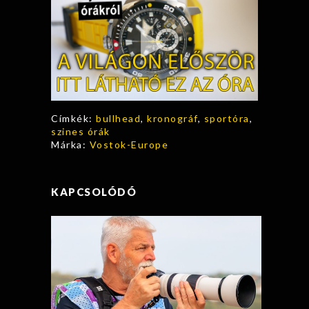
Címkék:
bullhead
,
kronográf
,
sportóra
,
szines órák
Márka:
Vostok-Europe
KAPCSOLÓDÓ