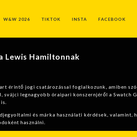
W&W 2026
TIKTOK
INSTA
FACEBOOK
ja Lewis Hamiltonnak
art érintő jogi csatározással foglalkozunk, amiben szó
, svájci legnagyobb óraipari konszernjéről a Swatch G
is.
édjegyoltalmi és márka használati kérdések, valamint, h
odoként használni.