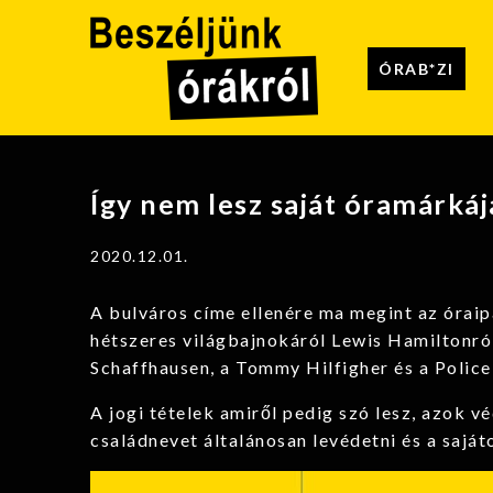
ÓRAB*ZI
Így nem lesz saját óramárká
2020.12.01.
A bulváros címe ellenére ma megint az óraip
hétszeres világbajnokáról Lewis Hamiltonról
Schaffhausen, a Tommy Hilfigher és a Police 
A jogi tételek amiről pedig szó lesz, azok v
családnevet általánosan levédetni és a saját