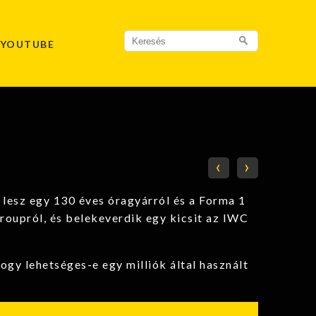
Search
YOUTUBE
for:
‹
›
 lesz egy 130 éves óragyárról és a Forma 1
roupról, és belekeverdik egy kicsit az IWC
ogy lehetséges-e egy milliók által használt