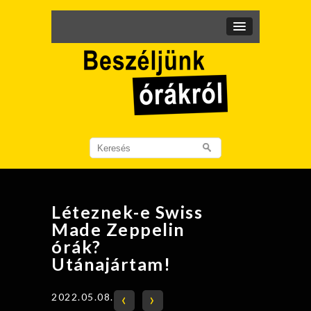
Search
for:
Léteznek-e Swiss
Made Zeppelin
órák?
Utánajártam!
‹
›
2022.05.08.