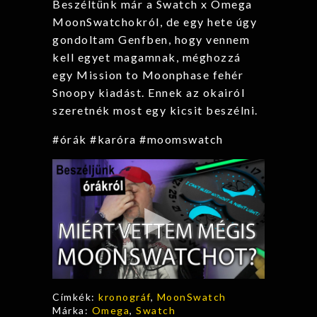
Beszéltünk már a Swatch x Omega
MoonSwatchokról, de egy hete úgy
gondoltam Genfben, hogy vennem
kell egyet magamnak, méghozzá
egy Mission to Moonphase fehér
Snoopy kiadást. Ennek az okairól
szeretnék most egy kicsit beszélni.
#órák #karóra #moomswatch
Címkék:
kronográf
,
MoonSwatch
Márka:
Omega
,
Swatch