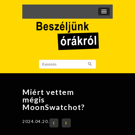
Search
for:
Miért vettem
mégis
MoonSwatchot?
‹
›
2024.04.20.