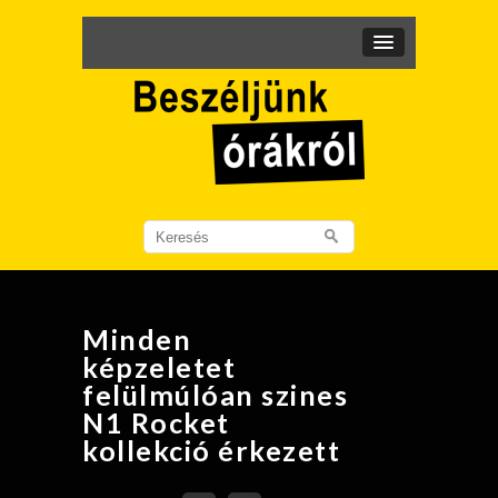
Search
for:
Minden
képzeletet
felülmúlóan szines
N1 Rocket
kollekció érkezett