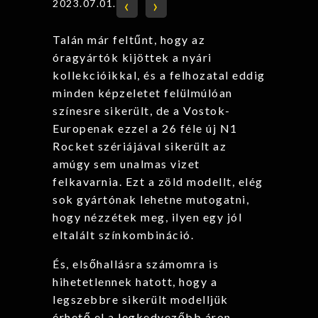
‹
›
2023.07.01.
Talán már feltűnt, hogy az
óragyártók kijöttek a nyári
kollekcióikkal, és a felhozatal eddig
minden képzeletet felülmúlóan
színesre sikerült, de a Vostok-
Europenak ezzel a 26 féle új N1
Rocket szériájával sikerült az
amúgy sem unalmas vizet
felkavarnia. Ezt a zöld modellt, elég
sok gyártónak lehetne mutogatni,
hogy nézzétek meg, ilyen egy jól
eltalált színkombináció.
És, elsőhallásra számomra is
hihetetlennek hatott, hogy a
legszebbre sikerült modelljük
érhető el a legkedvezőbb áron,