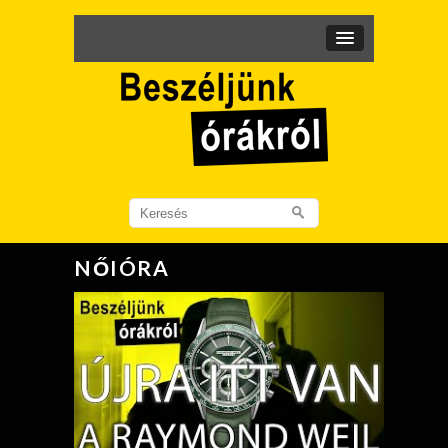
Search
for:
NŐIÓRA