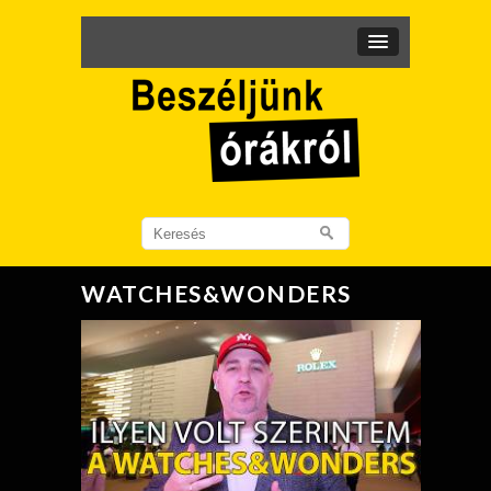
Search
for:
WATCHES&WONDERS