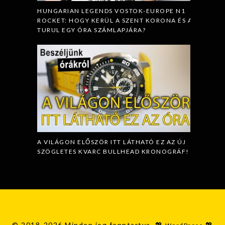
HUNGARIAN LEGENDS VOSTOK-EUROPE N1
ROCKET: HOGY KERÜL A SZENT KORONA ÉS A
TURUL EGY ÓRA SZÁMLAPJÁRA?
A VILÁGON ELŐSZÖR ITT LÁTHATÓ EZ AZ ÚJ
SZÖGLETES KVARC BULLHEAD KRONOGRÁF!
© 2018-2026 Minden jog fenntartva. 💖
💖