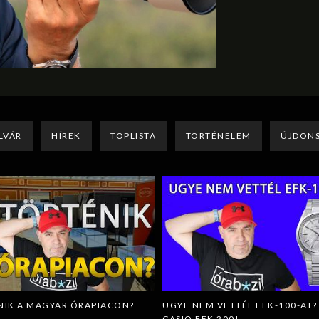
LVÁR
HÍREK
TOPLISTA
TÖRTÉNELEM
ÚJDON
NIK A MAGYAR ÓRAPIACON?
UGYE NEM VETTÉL EFK-100-AT? 
CASIO EFK 200!