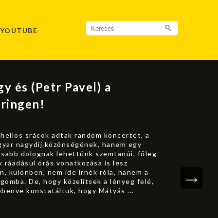
Search
YOUTUBE
for:
gy és (Petr Pavel) a
ringen!
lhellos srácok adtak random koncertet, a
gyar nagydíj közönségének, hanem egy
asabb dolognak lehettünk szemtanúi, főleg
k ráadásul órás vonatkozása is lesz
, különben, nem ide írnék róla, hanem a
gomba. De, hogy közelítsek a lényeg felé,
enve konstatáltuk, hogy Mátyás ...