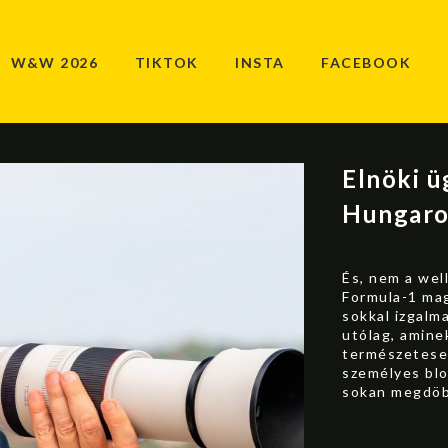
W&W 2026
TIKTOK
INSTA
FACEBOOK
Elnöki ü
Hungaro
És, nem a wel
Formula-1 ma
sokkal izgalm
utólag, amine
természetesen
személyes blo
sokan megdöbb