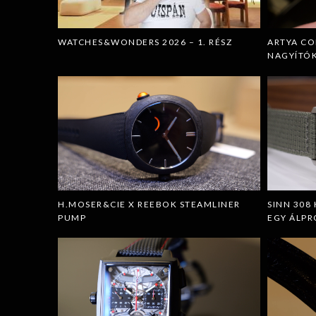
WATCHES&WONDERS 2026 – 1. RÉSZ
ARTYA CO
NAGYÍTÓ
H.MOSER&CIE X REEBOK STEAMLINER
SINN 308
PUMP
EGY ÁLP