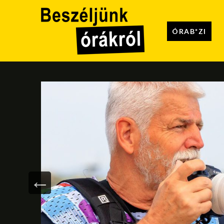
ÓRAB*ZI
nal
zóval
ottan
ák,
ártót