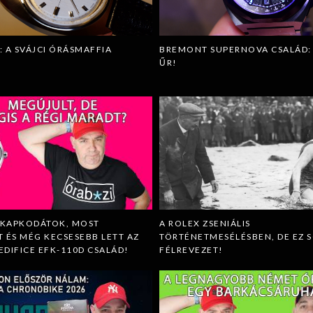
: A SVÁJCI ÓRÁSMAFFIA
BREMONT SUPERNOVA CSALÁD: 
ŰR!
LKAPKODÁTOK, MOST
A ROLEX ZSENIÁLIS
 ÉS MÉG KECSESEBB LETT AZ
TÖRTÉNETMESÉLÉSBEN, DE EZ 
 EDIFICE EFK-110D CSALÁD!
FÉLREVEZET!